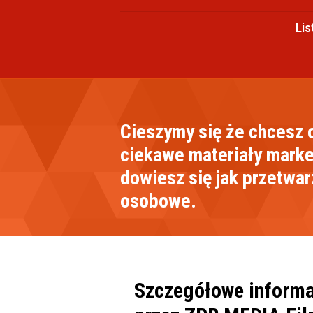
Lis
Cieszymy się że chcesz 
ciekawe materiały marke
dowiesz się jak przetwa
osobowe.
Szczegółowe informa