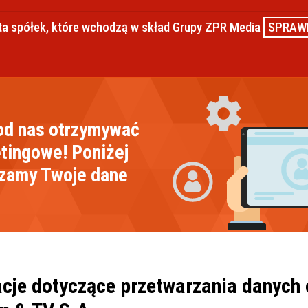
ta spółek, które wchodzą w skład Grupy ZPR Media
SPRAW
od nas otrzymywać
tingowe! Poniżej
rzamy Twoje dane
cje dotyczące przetwarzania danych