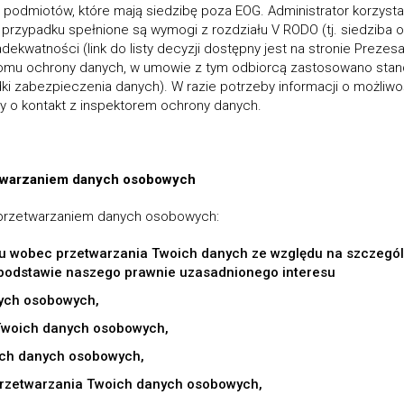
 podmiotów, które mają siedzibę poza EOG. Administrator korzyst
rzypadku spełnione są wymogi z rozdziału V RODO (tj. siedziba od
ekwatności (link do listy decyzji dostępny jest na stronie Preze
ziomu ochrony danych, w umowie z tym odbiorcą zastosowano sta
ki zabezpieczenia danych). W razie potrzeby informacji o możliwo
y o kontakt z inspektorem ochrony danych.
etwarzaniem danych osobowych
 przetwarzaniem danych osobowych:
u wobec przetwarzania Twoich danych ze względu na szczególną
podstawie naszego prawnie uzasadnionego interesu
ych osobowych,
Twoich danych osobowych,
ich danych osobowych,
przetwarzania Twoich danych osobowych,