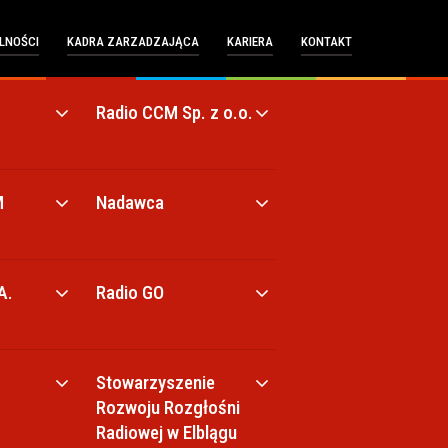
LNOŚCI
KADRA ZARZADZAJĄCA
KARIERA
KONTAKT
Radio CCM Sp. z o.o.
M
Nadawca
A.
Radio GO
Stowarzyszenie
Rozwoju Rozgłośni
Radiowej w Elblągu