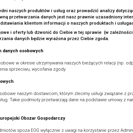
ni naszych produktów i usług oraz prowadzić analizy dotycząc
wną przetwarzania danych jest nasz prawnie uzasadniony inte
dstawiania klientom informacji o naszych produktach i usługa
gowe i oferty lub dzwonić do Ciebie w tej sprawie (w zależnośc
rzania danych będzie wyrażona przez Ciebie zgoda.
h danych osobowych
bowe w okresie utrzymywania naszych bieżących relacji (np. odp
nia sprzeciwu, wycofania zgody.
bowych
sobowe naszym dostawcom, którym zlecimy usługi związane z pr
ług. Takie podmioty przetwarzają dane na podstawie umowy z nami
uropejski Obszar Gospodarczy
iotów spoza EOG wyłącznie z uwagi na korzystanie przez Adminis