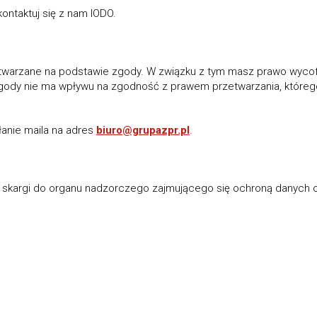
ontaktuj się z nam IODO.
arzane na podstawie zgody. W związku z tym masz prawo wycof
dy nie ma wpływu na zgodność z prawem przetwarzania, któreg
anie maila na adres
biuro@grupazpr.pl
.
ia skargi do organu nadzorczego zajmującego się ochroną danych 