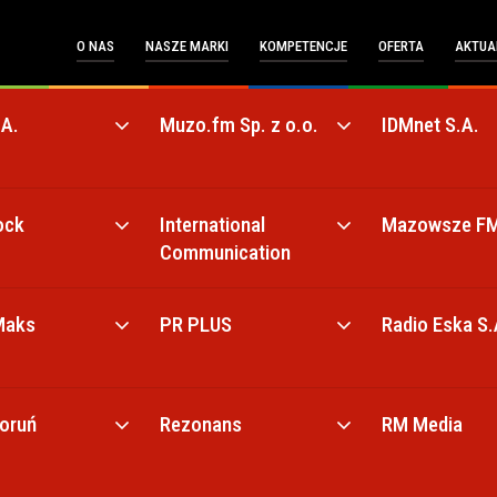
O NAS
NASZE MARKI
KOMPETENCJE
OFERTA
AKTUA
.A.
Muzo.fm Sp. z o.o.
IDMnet S.A.
ock
International
Mazowsze F
Communication
Maks
PR PLUS
Radio Eska S.
Toruń
Rezonans
RM Media